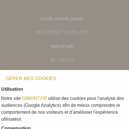
Lundi, mardi, jeudi :
8h-12h30 / 13h30-17h
mercredi:
8h-12h00
Vendredi:
GÉRER MES COOKIES
8h-12h30 / 13h30-16h
Utilisation
Notre site
GIMONT.FR
utilise des cookies pour l'analyse des
audiences (Google Analytics) afin de mieux comprendre le
Mentions légales
comportement de nos visiteurs et d'améliorer l'expérience
utilisateur.
Politique de confidentialité
Conservation