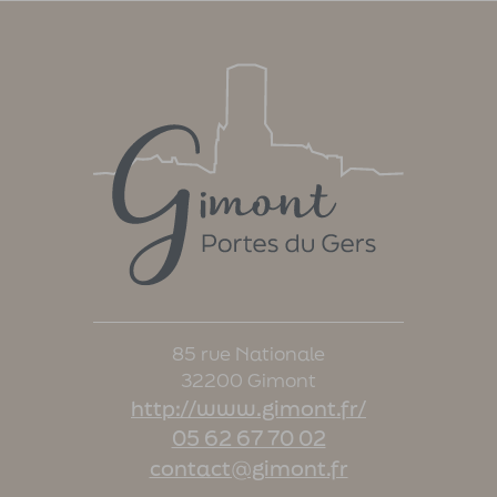
85 rue Nationale
32200 Gimont
http://www.gimont.fr/
05 62 67 70 02
contact@gimont.fr