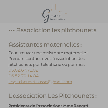
Partager
Accueil
>
Grandir Et Etudier
>
Les Pitchounets
••• Association les pitchounets
Assistantes maternelles :
Pour trouver une assistante maternelle :
Prendre contact avec l’association des
pitchounets par téléphone ou par mail
05.62.67.71.02
06.52.79.14.84
lespitchounets.asso@gmail.com
L’association Les Pitchounets :
Présidente de l’association : Mme Renard