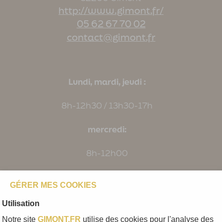
http://www.gimont.fr/
05 62 67 70 02
contact@gimont.fr
Lundi, mardi, jeudi :
8h-12h30 / 13h30-17h
mercredi:
8h-12h00
Vendredi:
GÉRER MES COOKIES
8h-12h30 / 13h30-16h
Utilisation
Notre site
GIMONT.FR
utilise des cookies pour l'analyse des