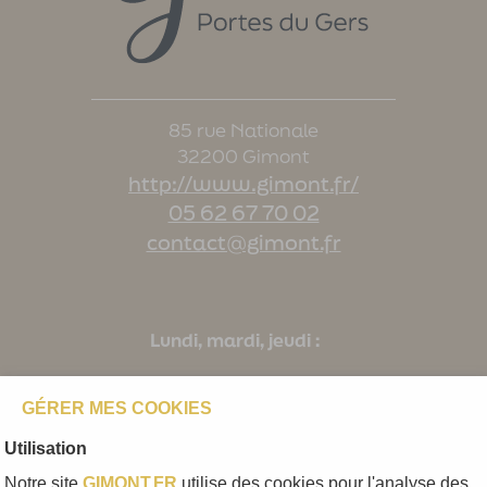
85 rue Nationale
32200 Gimont
http://www.gimont.fr/
05 62 67 70 02
contact@gimont.fr
Lundi, mardi, jeudi :
8h-12h30 / 13h30-17h
GÉRER MES COOKIES
mercredi:
Utilisation
Notre site
GIMONT.FR
utilise des cookies pour l'analyse des