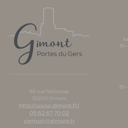
Lu
8h-
8h-
85 rue Nationale
32200 Gimont
http://www.gimont.fr/
05 62 67 70 02
contact@gimont.fr