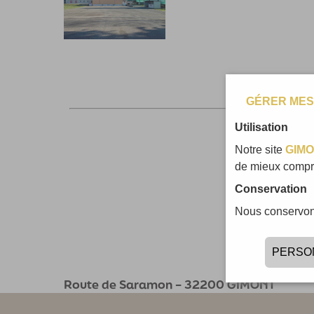
GÉRER MES
Utilisation
Notre site
GIMO
de mieux compre
Conservation
Nous conservons
PERSO
Route de Saramon – 32200 GIMONT