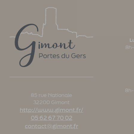
Lu
8h-
8h-
85 rue Nationale
32200 Gimont
http://www.gimont.fr/
05 62 67 70 02
contact@gimont.fr