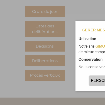
Ordre du jour
Listes des
GÉRER MES
délibérations
Utilisation
Décisions
Notre site
GIMO
de mieux compre
Conservation
Délibérations
Nous conservons
Procès verbaux
PERSO