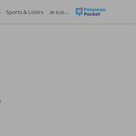
e
Sports & Loisirs
Je suis ...
S