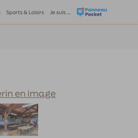
e
Sports & Loisirs
Je suis ...
erin en image