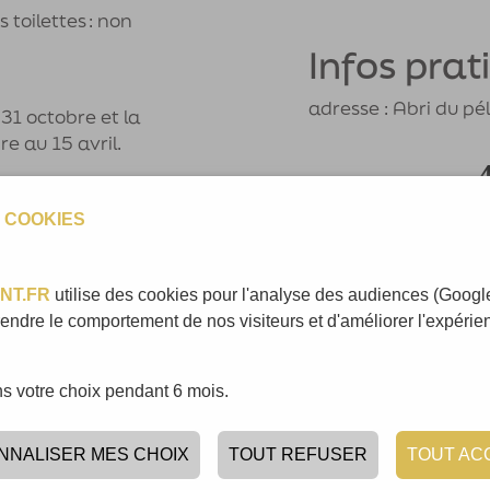
s toilettes : non
Infos prat
adresse : Abri du p
 31 octobre et la
e au 15 avril.
arif
Tarif
 COOKIES
iver
Été
80€
150€
NT.FR
utilise des cookies pour l'analyse des audiences (Google
ndre le comportement de nos visiteurs et d'améliorer l'expérienc
 votre choix pendant 6 mois.
ciations et
NNALISER MES CHOIX
TOUT REFUSER
TOUT AC