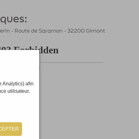
iques:
élerin - Route de Saramon - 32200 Gimont
 Analytics) afin
e utilisateur.
CEPTER