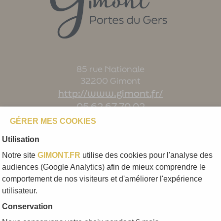
85 rue Nationale
32200 Gimont
http://www.gimont.fr/
05 62 67 70 02
contact@gimont.fr
GÉRER MES COOKIES
Utilisation
Notre site
GIMONT.FR
utilise des cookies pour l'analyse des
Lundi, mardi, jeudi :
audiences (Google Analytics) afin de mieux comprendre le
comportement de nos visiteurs et d'améliorer l'expérience
8h-12h30 / 13h30-17h
utilisateur.
Conservation
mercredi: