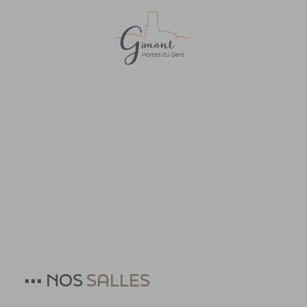
Accueil
>
Effectuer Une Demarche
>
Liste_des_salles
••• NOS
SALLES