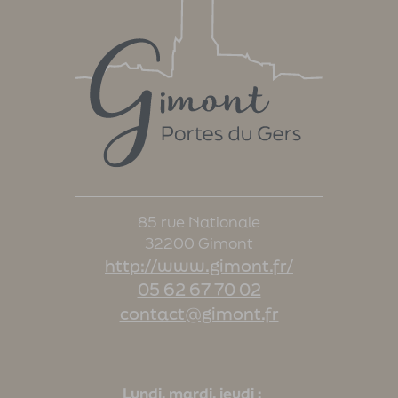
85 rue Nationale
32200 Gimont
http://www.gimont.fr/
05 62 67 70 02
contact@gimont.fr
Lundi, mardi, jeudi :